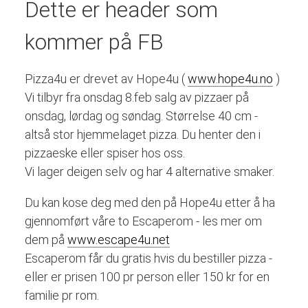
Dette er header som
kommer på FB
Pizza4u er drevet av Hope4u (
www.hope4u.no
)
Vi tilbyr fra onsdag 8.feb salg av pizzaer på
onsdag, lørdag og søndag. Størrelse 40 cm -
altså stor hjemmelaget pizza. Du henter den i
pizzaeske eller spiser hos oss.
Vi lager deigen selv og har 4 alternative smaker.
Du kan kose deg med den på Hope4u etter å ha
gjennomført våre to Escaperom - les mer om
dem på
www.escape4u.net
Escaperom får du gratis hvis du bestiller pizza -
eller er prisen 100 pr person eller 150 kr for en
familie pr rom.