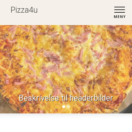
Pizza4u
MENY
Beskrivelse til headerbilder