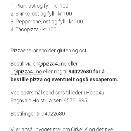
1: Plain, ost og fyll - kr 100
2: Skinke, ost og fyll - kr 100
3: Pepperone, ost og fyll - kr 100
4: Tacopizza - kr 100
Pizzaene inneholder gluten og ost.
Bestill via
en@pizza4u.no
eller
1@pizza4u.no
eller ring til
94022680 for å
bestille pizza og eventuelt også escaperom.
Ved spørsmål send sms til leder i Hope4u
Ragnvald Holst-Larsen, 95751335
Bestillinger til 94022680
Vi er altså i bygget mellom Cirkel K og det nye